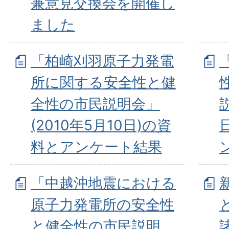
兼意見交換会を開催し
ました
「柏崎刈羽原子力発電
所に関する安全性と健
全性の市民説明会」
(2010年5月10日)の資
料とアンケート結果
「中越沖地震における
原子力発電所の安全性
と健全性の市民説明