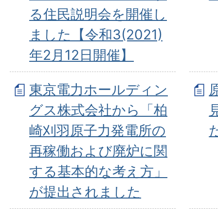
る住民説明会を開催し
ました【令和3(2021)
年2月12日開催】
東京電力ホールディン
グス株式会社から「柏
崎刈羽原子力発電所の
再稼働および廃炉に関
する基本的な考え方」
が提出されました