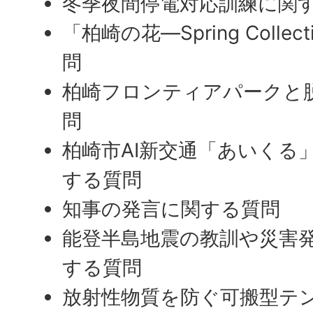
冬季夜間停電対応訓練に関
「柏崎の花―Spring Colle
問
柏崎フロンティアパークと
問
柏崎市AI新交通「あいくる
する質問
知事の発言に関する質問
能登半島地震の教訓や災害
する質問
放射性物質を防ぐ可搬型テ