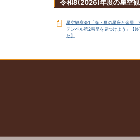
令和8(2026)年度の星空
星空観察会1「春・夏の星座と金星、
テンペル第2彗星を見つけよう」【終
た】