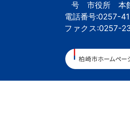
号 市役所 本
電話番号:0257-41
ファクス:0257-23
柏
崎
市
ホ
Copyright (c) 2020 kashiwazaki City
ー
ム
ペ
ー