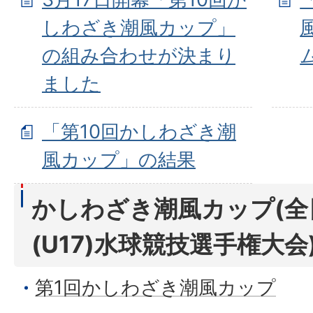
しわざき潮風カップ」
の組み合わせが決まり
ました
「第10回かしわざき潮
風カップ」の結果
かしわざき潮風カップ(全
(U17)水球競技選手権大会
第1回かしわざき潮風カップ