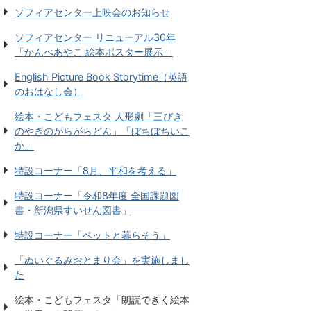
ソフィアセンター上映会のお知らせ
ソフィアセンター リニューアル30年
「かんべあやこ 絵本ポスター展示」
English Picture Book Storytime（英語
のおはなし会）
絵本・こどもフェスタ 人形劇「三びき
のやぎのがらがらどん」「ぼちぼちいこ
か」
特設コーナー「8月、平和を考える」
特設コーナー「令和8年度 全国課題図
書・新潟県すいせん図書」
特設コーナー「ペットと暮らそう」
「ぬいぐるみおとまり会」を実施しまし
た
絵本・こどもフェスタ「朗読できく絵本