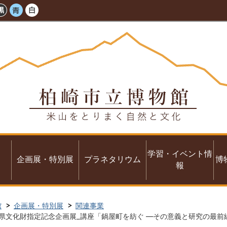
学習・イベント情
企画展・特別展
プラネタリウム
博
報
館
企画展・特別展
関連事業
度新潟県文化財指定記念企画展_講座「鍋屋町を紡ぐ ―その意義と研究の最