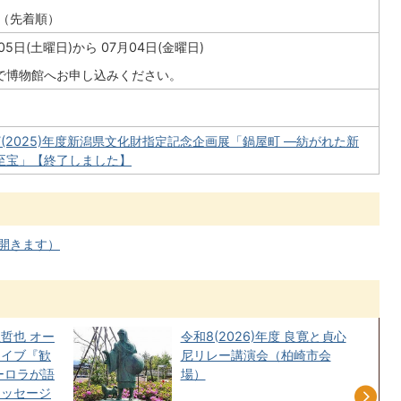
人（先着順）
05日(土曜日)から 07月04日(金曜日)
で博物館へお申し込みください。
7(2025)年度新潟県文化財指定記念企画展「鍋屋町 ―紡がれた新
至宝」【終了しました】
が開きます）
哲也 オー
令和8(2026)年度 良寛と貞心
ライブ『歓
尼リレー講演会（柏崎市会
ーロラが語
場）
メッセージ