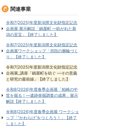
関連事業
令和7(2025)年度新潟県文化財指定記念
企画展 展示解説「鍋屋町 ―紡がれた新
潟の至宝」【終了しました】
令和7(2025)年度新潟県文化財指定記念
企画展ワークショップ「貝殻の腕輪づく
り」【終了しました】
令和7(2025)年度新潟県文化財指定記念
企画展_講座「鍋屋町を紡ぐ ―その意義
と研究の最前線」【終了しました】
令和8(2026)年度春季企画展「柏崎の中
世を掘る！―遺跡発掘調査の成果」展示
解説【終了しました】
令和8(2026)年度春季企画展 ワークショ
ップ「“かわらけ”をつくろう！」【終了
しました】