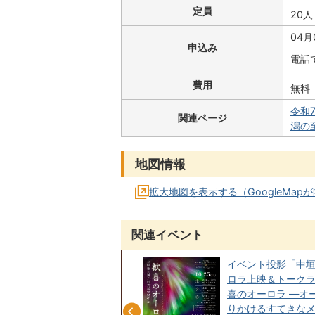
定員
20
04月
申込み
電話
費用
無料
令和
関連ページ
潟の
地図情報
拡大地図を表示する（GoogleMap
関連イベント
第33回動植物スケッチ・写真
イベント投影「中垣
展
ロラ上映＆トーク
喜のオーロラ ―オ
りかけるすてきな