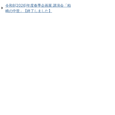
令和8(2026)年度春季企画展 講演会「柏
崎の中世」【終了しました】
令和8(2026)年度_良寛と貞心
プラネ
尼リレー講演会関連展覧会
お盆
「良寛と貞心尼が出会ったこ
投影
ろの柏崎」