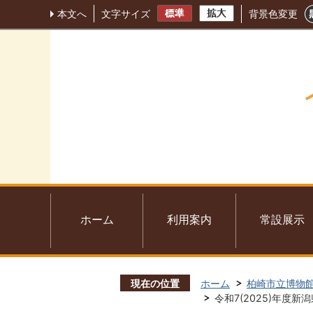
本文へ
文字サイズ
背景色変更
ホーム
利用案内
常設展示
現在の位置
ホーム
柏崎市立博物
令和7(2025)年