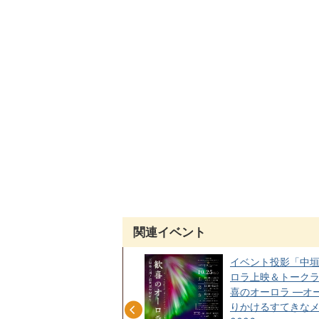
関連イベント
第33回動植物スケッチ・写真
イベント投影「中垣
展
ロラ上映＆トーク
喜のオーロラ ―オ
りかけるすてきな