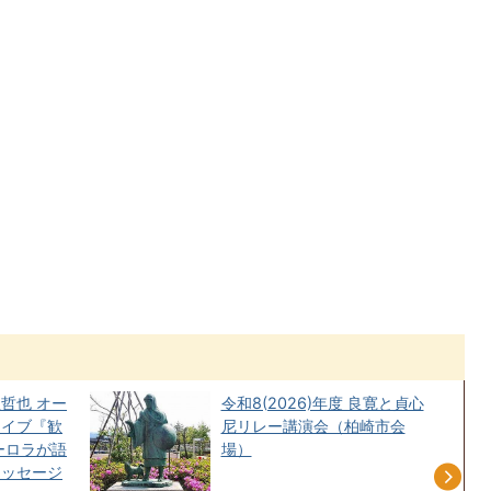
哲也 オー
令和8(2026)年度 良寛と貞心
ライブ『歓
尼リレー講演会（柏崎市会
ーロラが語
場）
メッセージ