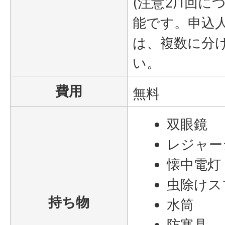
(注意2)1回
能です。申込
は、複数に分
い。
費用
無料
双眼鏡
レジャー
懐中電灯
虫除けス
持ち物
水筒
防寒具