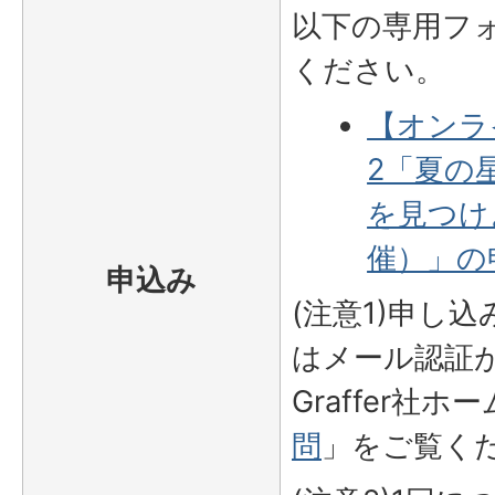
以下の専用フ
ください。
【オンラ
2「夏の
を見つけ
催）」の
申込み
(注意1)申し
はメール認証
Graffer社
問
」をご覧く