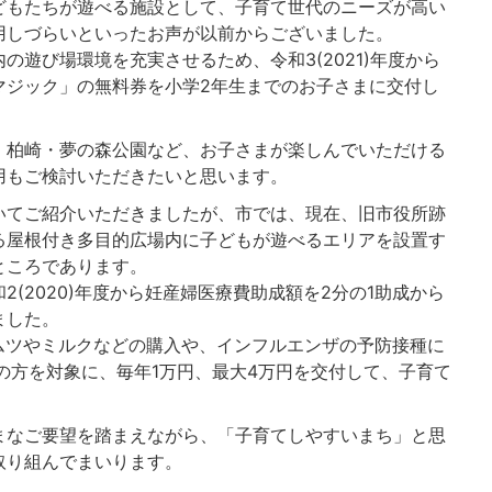
どもたちが遊べる施設として、子育て世代のニーズが高い
用しづらいといったお声が以前からございました。
の遊び場環境を充実させるため、令和3(2021)年度から
マジック」の無料券を小学2年生までのお子さまに交付し
、柏崎・夢の森公園など、お子さまが楽しんでいただける
用もご検討いただきたいと思います。
いてご紹介いただきましたが、市では、現在、旧市役所跡
る屋根付き多目的広場内に子どもが遊べるエリアを設置す
ところであります。
(2020)年度から妊産婦医療費助成額を2分の1助成から
ました。
、オムツやミルクなどの購入や、インフルエンザの予防接種に
の方を対象に、毎年1万円、最大4万円を交付して、子育て
。
まなご要望を踏まえながら、「子育てしやすいまち」と思
取り組んでまいります。