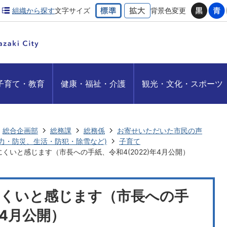
組織から探す
文字サイズ
背景色変更
子育て・教育
健康・福祉・介護
観光・文化・スポーツ
総合企画部
総務課
総務係
お寄せいただいた市民の声
力・防災、生活・防犯・除雪など)
子育て
くいと感じます（市長への手紙、令和4(2022)年4月公開）
にくいと感じます（市長への手
年4月公開）