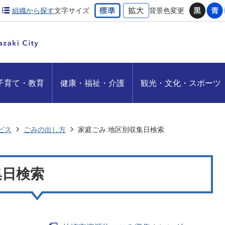
組織から探す
文字サイズ
背景色変更
子育て・教育
健康・福祉・介護
観光・文化・スポーツ
ビス
ごみの出し方
家庭ごみ 地区別収集日検索
集日検索