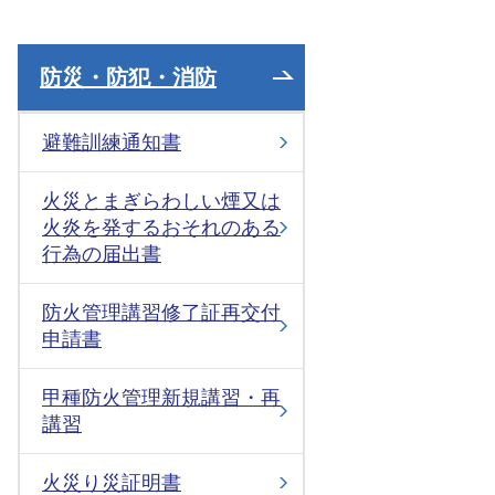
防災・防犯・消防
避難訓練通知書
火災とまぎらわしい煙又は
火炎を発するおそれのある
行為の届出書
防火管理講習修了証再交付
申請書
甲種防火管理新規講習・再
講習
火災り災証明書