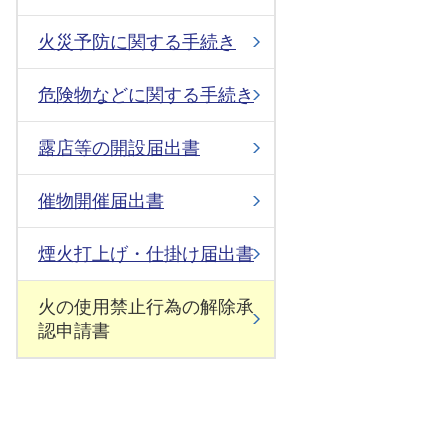
火災予防に関する手続き
危険物などに関する手続き
露店等の開設届出書
催物開催届出書
煙火打上げ・仕掛け届出書
火の使用禁止行為の解除承
認申請書