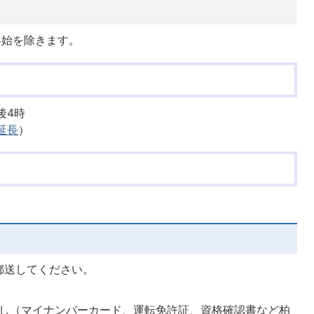
年始を除きます。
後4時
延長
）
郵送してください。
し（マイナンバーカード、運転免許証、資格確認書など柏