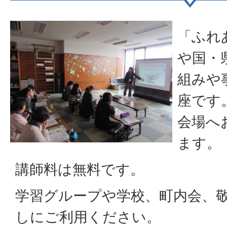
「ふれ
や国・
組みや
座です
会場へ
ます。
講師料は無料です。
学習グループや学校、町内会、敬
しにご利用ください。