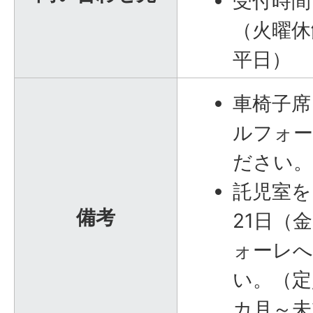
受付時間
（火曜休
平日）
車椅子席
ルフォ
ださい
託児室を
備考
21日（
ォーレ
い。（定
カ月～未