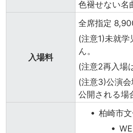
色褪せない名
全席指定 8,9
(注意1)未就
ん。
入場料
(注意2再入
(注意3)公演
公開される場
柏崎市文
W