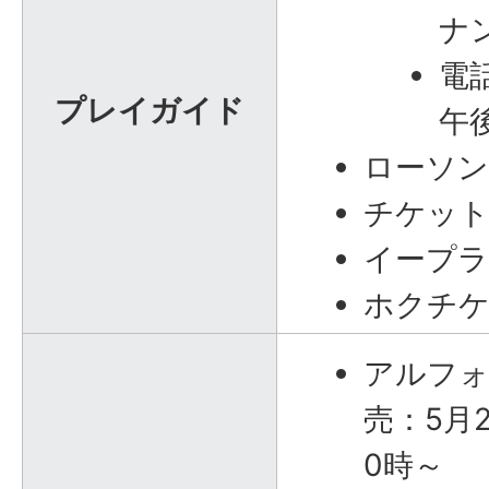
ナ
電
プレイガイド
午
ローソ
チケッ
イープ
ホクチ
アルフォ
売：5月
0時～