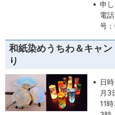
申し
電話
号：0
和紙染めうちわ＆キャン
り
日時
月3
11
3時