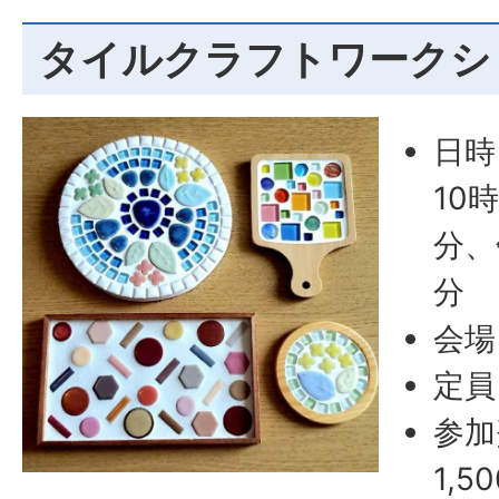
タイルクラフトワークシ
日時
10
分、
分
会場
定員
参加
1,5