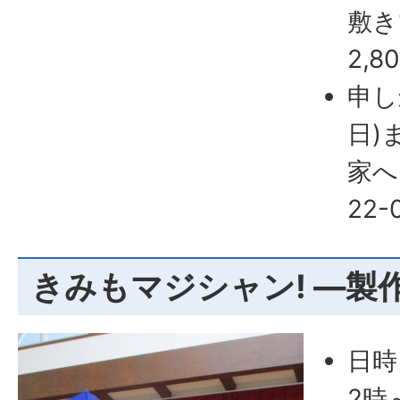
敷き
2,8
申し
日)
家へ
22-
きみもマジシャン! ―製
日時
2時