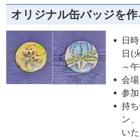
オリジナル缶バッジを作
日時
日(
～午
会場
参加
持ち
ン、
いた