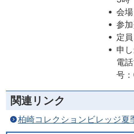
会場
参加
定員
申し
電話
号：0
関連リンク
柏崎コレクションビレッジ夏