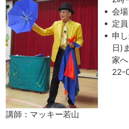
会場
定員
申し
日)
家へ
22-
講師：マッキー若山