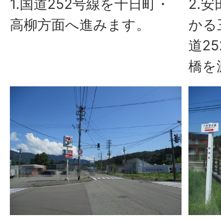
1.国道252号線を十日町・
2.
高柳方面へ進みます。
かる
道2
橋を