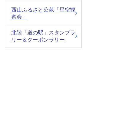
西山ふるさと公苑「星空観
察会」
北陸「道の駅」スタンプラ
リー＆クーポンラリー