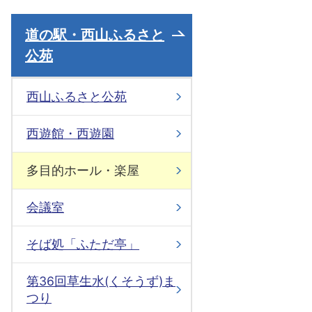
道の駅・西山ふるさと
公苑
西山ふるさと公苑
西遊館・西遊園
多目的ホール・楽屋
会議室
そば処「ふただ亭」
第36回草生水(くそうず)ま
つり