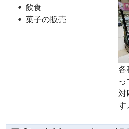
飲食
菓子の販売
各
っ
対
す