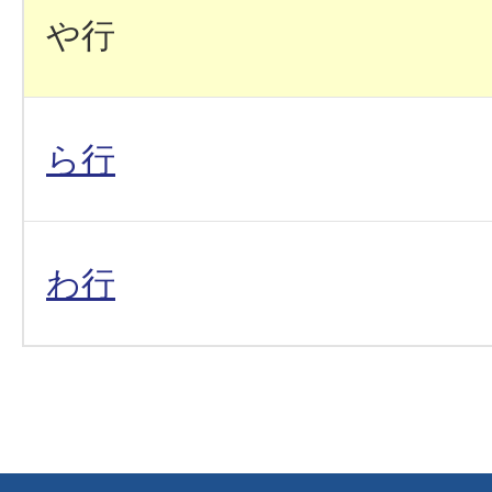
や行
ら行
わ行