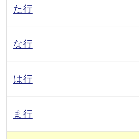
た行
な行
は行
ま行