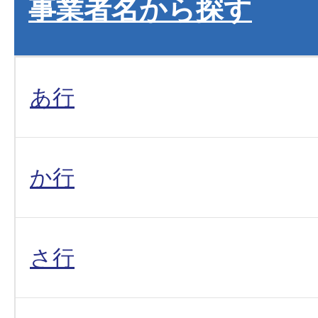
事業者名から探す
あ行
か行
さ行