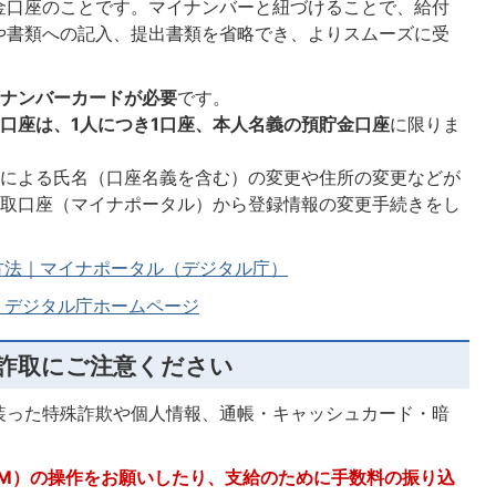
金口座のことです。マイナンバーと紐づけることで、給付
や書類への記入、提出書類を省略でき、よりスムーズに受
イナンバーカードが必要
です。
口座は、1人につき1口座、本人名義の預貯金口座
に限りま
等による氏名（口座名義を含む）の変更や住所の変更などが
受取口座（マイナポータル）から登録情報の変更手続きをし
方法｜マイナポータル（デジタル庁）
｜デジタル庁ホームページ
詐取にご注意ください
装った特殊詐欺や個人情報、通帳・キャッシュカード・暗
TM）の操作をお願いしたり、支給のために手数料の振り込