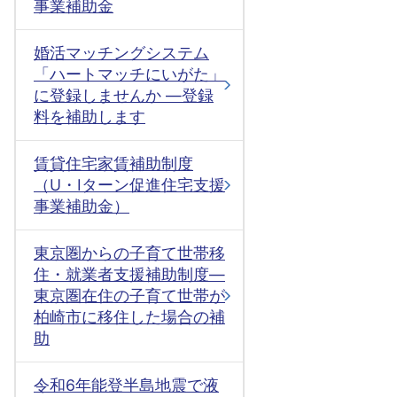
事業補助金
婚活マッチングシステム
「ハートマッチにいがた」
に登録しませんか ―登録
料を補助します
賃貸住宅家賃補助制度
（U・Iターン促進住宅支援
事業補助金）
東京圏からの子育て世帯移
住・就業者支援補助制度―
東京圏在住の子育て世帯が
柏崎市に移住した場合の補
助
令和6年能登半島地震で液