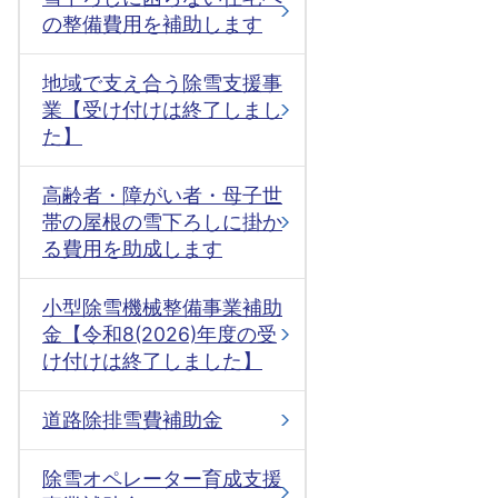
の整備費用を補助します
地域で支え合う除雪支援事
業【受け付けは終了しまし
た】
高齢者・障がい者・母子世
帯の屋根の雪下ろしに掛か
る費用を助成します
小型除雪機械整備事業補助
金【令和8(2026)年度の受
け付けは終了しました】
道路除排雪費補助金
除雪オペレーター育成支援