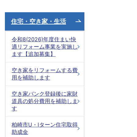
住宅・空き家・生活
令和8(2026)年度住まい快
適リフォーム事業を実施し
ます【追加募集】
空き家をリフォームする費
用を補助します
空き家バンク登録後に家財
道具の処分費用を補助しま
す
柏崎市U・Iターン住宅取得
助成金