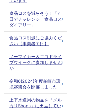
ています
食品ロスを減らそう！「7
日でチャレンジ！食品ロス
ダイアリー」
食品ロス削減にご協力くだ
さい【事業者向け】
ノーマイカー＆エコドライ
ブウイークに参加しません
か
令和6(2024)年度柏崎市環
境審議会を開催しました
上下水道局の物品を「メル
カリShops」に出品してい