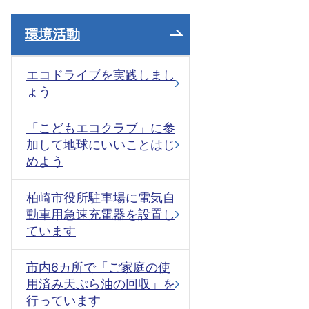
環境活動
エコドライブを実践しまし
ょう
「こどもエコクラブ」に参
加して地球にいいことはじ
めよう
柏崎市役所駐車場に電気自
動車用急速充電器を設置し
ています
市内6カ所で「ご家庭の使
用済み天ぷら油の回収」を
行っています