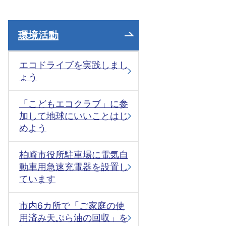
環境活動
エコドライブを実践しまし
ょう
「こどもエコクラブ」に参
加して地球にいいことはじ
めよう
柏崎市役所駐車場に電気自
動車用急速充電器を設置し
ています
市内6カ所で「ご家庭の使
用済み天ぷら油の回収」を