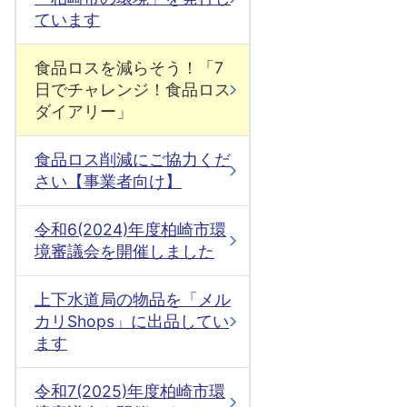
ています
食品ロスを減らそう！「7
日でチャレンジ！食品ロス
ダイアリー」
食品ロス削減にご協力くだ
さい【事業者向け】
令和6(2024)年度柏崎市環
境審議会を開催しました
上下水道局の物品を「メル
カリShops」に出品してい
ます
令和7(2025)年度柏崎市環