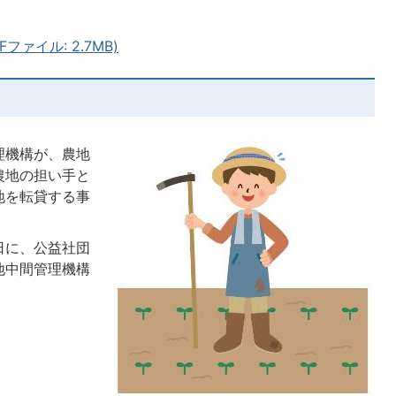
ァイル: 2.7MB)
理機構が、農地
農地の担い手と
地を転貸する事
1日に、公益社団
地中間管理機構