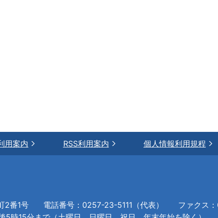
利用案内
RSS利用案内
個人情報利用規程
町2番1号
電話番号：0257-23-5111（代表）
ファクス：02
午後5時15分まで（土曜日、日曜日、祝日、年末年始を除く）