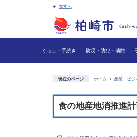
本文へ
くらし・手続き
防災・防犯・消防
現在のページ
ホーム
産業・ビジ
食の地産地消推進計