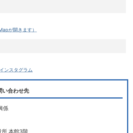
Mapが開きます）
式インスタグラム
問い合わせ先
興係
所 本館3階