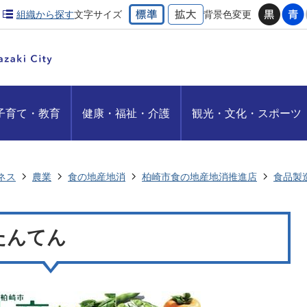
組織から探す
文字サイズ
背景色変更
子育て・教育
健康・福祉・介護
観光・文化・スポーツ
ネス
農業
食の地産地消
柏崎市食の地産地消推進店
食品製
たんてん