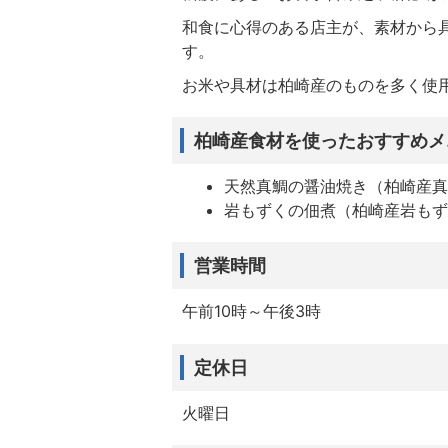
和食に心得のある店主が、素材から
す。
お米や具材は柏崎産のものを多く使
柏崎産食材を使ったおすすめメ
天然真鯛の醤油焼き（柏崎産
岩もずくの佃煮（柏崎産岩も
営業時間
午前10時～午後3時
定休日
火曜日