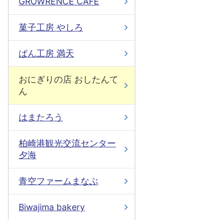
GROWRENCE CAFE
菓子工房 やしろ
ぱん工房 満天
おにぎりの店 おしたんて
ん
はまたろう
柏崎港観光交流センター
夕海
青空ファームまなぶ
Biwajima bakery