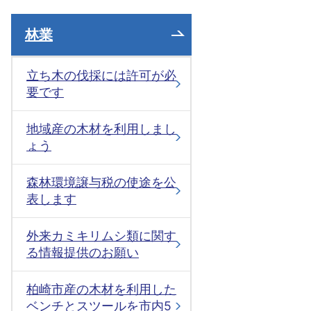
林業
立ち木の伐採には許可が必
要です
地域産の木材を利用しまし
ょう
森林環境譲与税の使途を公
表します
外来カミキリムシ類に関す
る情報提供のお願い
柏崎市産の木材を利用した
ベンチとスツールを市内5