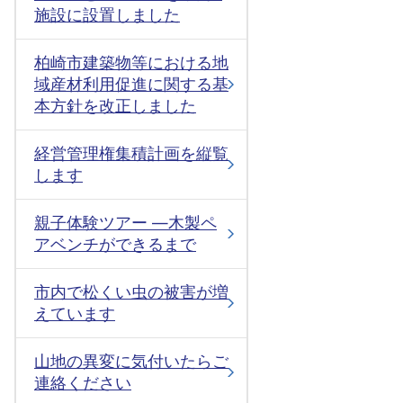
施設に設置しました
柏崎市建築物等における地
域産材利用促進に関する基
本方針を改正しました
経営管理権集積計画を縦覧
します
親子体験ツアー ―木製ペ
アベンチができるまで
市内で松くい虫の被害が増
えています
山地の異変に気付いたらご
連絡ください