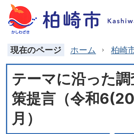
現在のページ
ホーム
柏崎
テーマに沿った調
策提言（令和6(20
月）