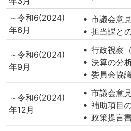
年3月
～令和6(2024)
市議会意
年6月
担当課と
行政視察（
～令和6(2024)
決算の分
年9月
委員会協
市議会意見
～令和6(2024)
補助項目
年12月
政策提言