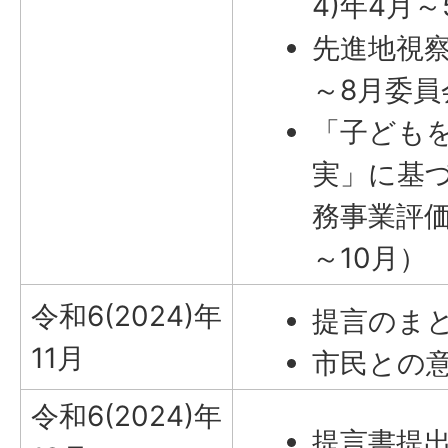
4)年4月～
先進地視察（
～8月委員
「子ども
実」に基
務事業評価（
～10月）
令和6(2024)年
提言のま
11月
市民との
令和6(2024)年
提言書提出