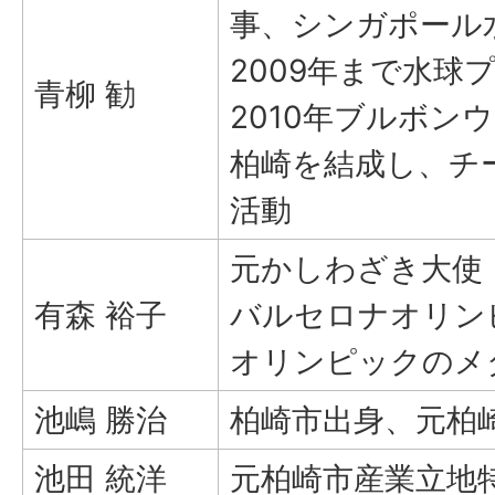
事、シンガポール
2009年まで水球
青柳 勧
2010年ブルボン
柏崎を結成し、チ
活動
元かしわざき大使
有森 裕子
バルセロナオリン
オリンピックのメ
池嶋 勝治
柏崎市出身、元柏
池田 統洋
元柏崎市産業立地