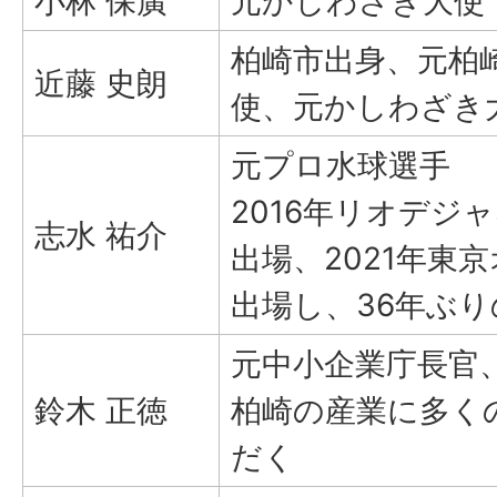
小林 保廣
元かしわざき大使
柏崎市出身、元柏
近藤 史朗
使、元かしわざき
元プロ水球選手
2016年リオデジ
志水 祐介
出場、2021年東
出場し、36年ぶ
元中小企業庁長官
鈴木 正徳
柏崎の産業に多く
だく