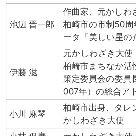
作曲家、元かしわ
池辺 晋一郎
柏崎市の市制50
ータ「美しい星の
元かしわざき大使
柏崎市まちなか活性
伊藤 滋
策定委員会の委員
007年）の総合ア
柏崎市出身、タレ
小川 麻琴
かしわざき大使