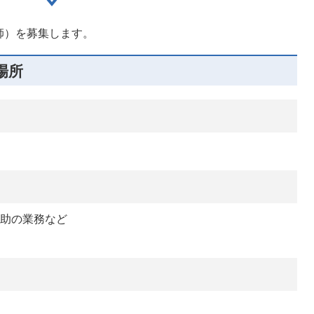
師）を募集します。
場所
補助の業務など
務