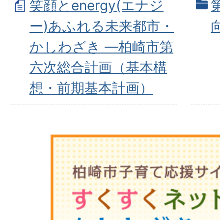
笑顔とenergy(エナジ
ー)あふれる未来都市・
かしわざき ―柏崎市第
六次総合計画（基本構
想・前期基本計画）