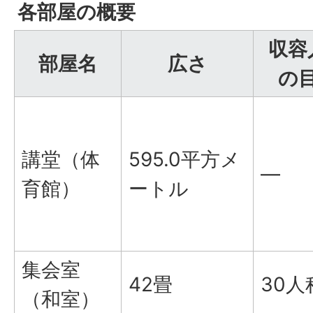
各部屋の概要
収容
部屋名
広さ
の
講堂（体
595.0平方メ
―
育館）
ートル
集会室
42畳
30人
（和室）