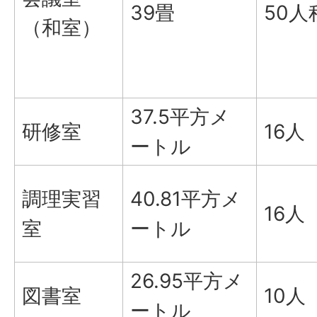
39畳
50人
（和室）
37.5平方メ
研修室
16人
ートル
調理実習
40.81平方メ
16人
室
ートル
26.95平方メ
図書室
10人
ートル