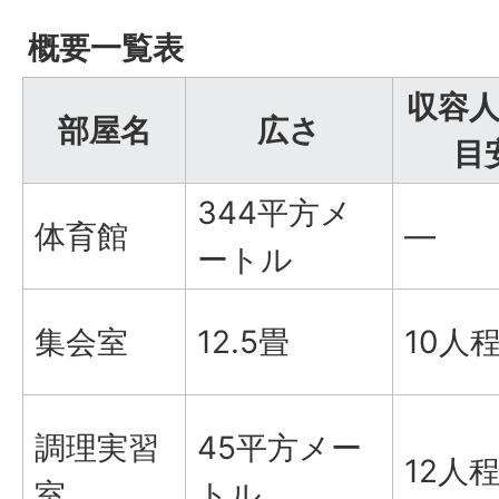
概要一覧表
収容
部屋名
広さ
目
344平方メ
体育館
―
ートル
集会室
12.5畳
10人
調理実習
45平方メー
12人
室
トル