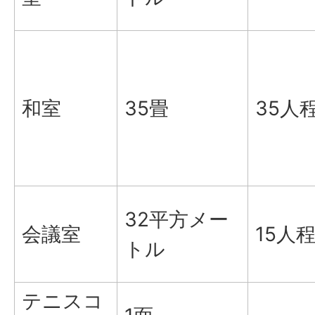
和室
35畳
35人
32平方メー
会議室
15人
トル
テニスコ