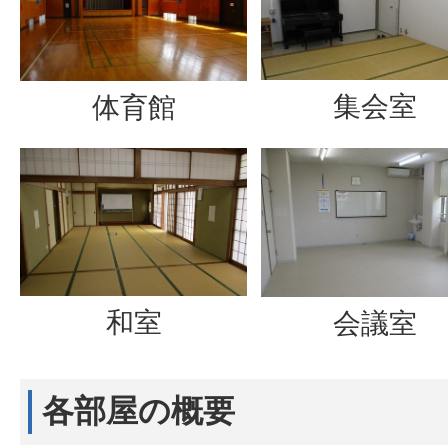
集会室
体育館
和室
会議室
各部屋の概要