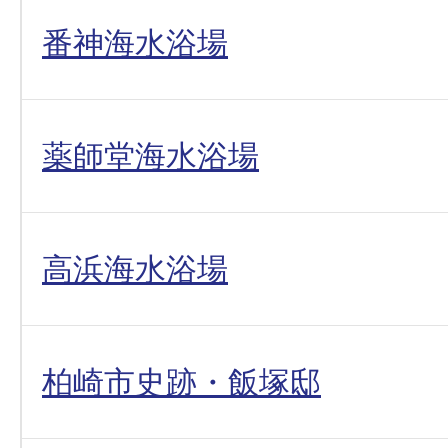
番神海水浴場
薬師堂海水浴場
高浜海水浴場
柏崎市史跡・飯塚邸