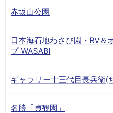
赤坂山公園
日本海石地わさび園・RV＆
プ WASABI
ギャラリー十三代目長兵衛(
名勝「貞観園」