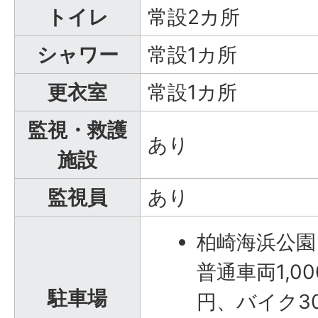
トイレ
常設2カ所
シャワー
常設1カ所
更衣室
常設1カ所
監視・救護
あり
施設
監視員
あり
柏崎海浜公園
普通車両1,0
駐車場
円、バイク3