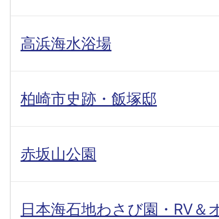
高浜海水浴場
柏崎市史跡・飯塚邸
赤坂山公園
日本海石地わさび園・RV＆