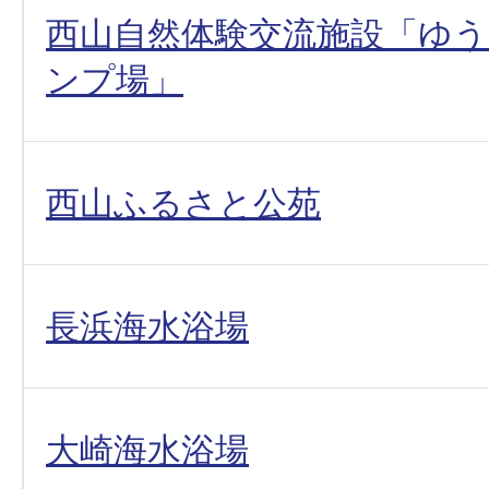
西山自然体験交流施設「ゆ
ンプ場」
西山ふるさと公苑
長浜海水浴場
大崎海水浴場