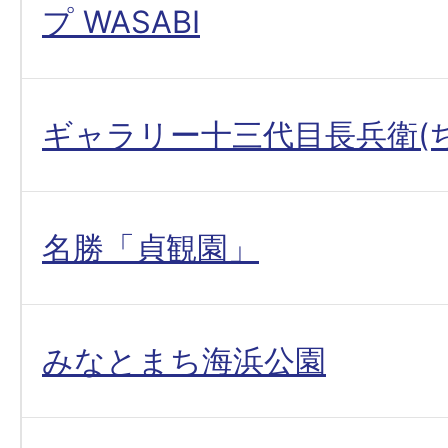
プ WASABI
ギャラリー十三代目長兵衛(
名勝「貞観園」
みなとまち海浜公園