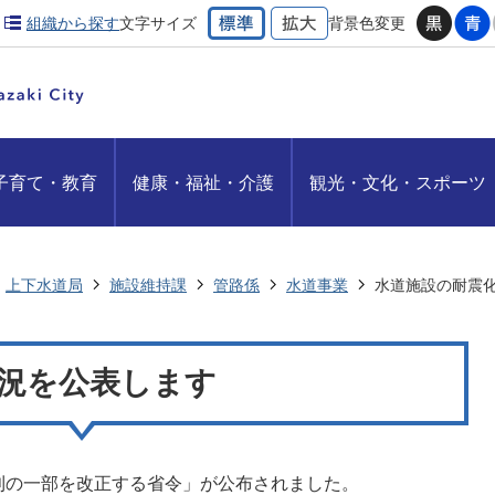
組織から探す
文字サイズ
背景色変更
子育て・教育
健康・福祉・介護
観光・文化・スポーツ
上下水道局
施設維持課
管路係
水道事業
水道施設の耐震
況を公表します
規則の一部を改正する省令」が公布されました。