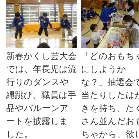
新春かくし芸大会
「どのおもち
では、年長児は流
にしようか
行りのダンスや
な？」抽選会
縄跳び、職員は手
当たりしたは
品やバルーンア
きを持ち、た
ートを披露しま
さん並んだお
した。
ちゃから、欲