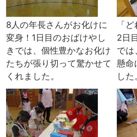
8人の年長さんがお化けに
「ど
変身！1日目のおばけやし
2日
きでは、個性豊かなお化け
では
たちが張り切って驚かせて
懸命
くれました。
した