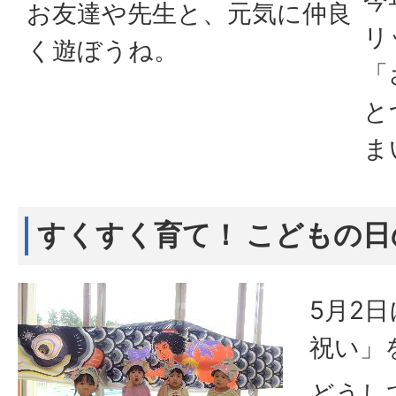
今
お友達や先生と、元気に仲良
リ
く遊ぼうね。
「
と
ま
すくすく育て！ こどもの
5月2
祝い」
どうし