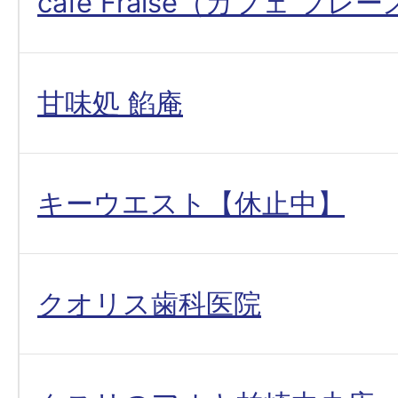
cafe Fraise（カフェ フレ
甘味処 餡庵
キーウエスト【休止中】
クオリス歯科医院