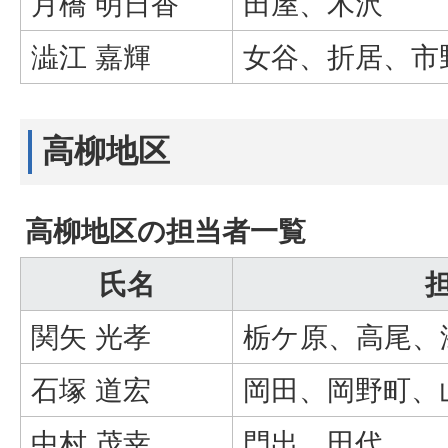
月橋 明日香
田屋、木沢
澁江 嘉輝
女谷、折居、市
高柳地区
高柳地区の担当者一覧
氏名
関矢 光孝
栃ケ原、高尾、
石塚 道宏
岡田、岡野町、
中村 茂幸
門出、田代