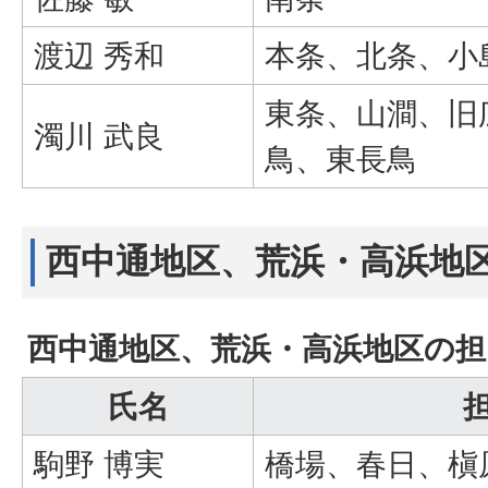
渡辺 秀和
本条、北条、小
東条、山澗、旧
濁川 武良
鳥、東長鳥
西中通地区、荒浜・高浜地
西中通地区、荒浜・高浜地区の担
氏名
駒野 博実
橋場、春日、槇