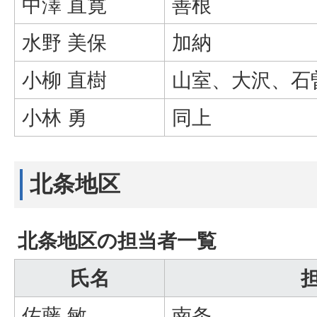
中澤 直寛
善根
水野 美保
加納
小柳 直樹
山室、大沢、石
小林 勇
同上
北条地区
北条地区の担当者一覧
氏名
佐藤 敏
南条