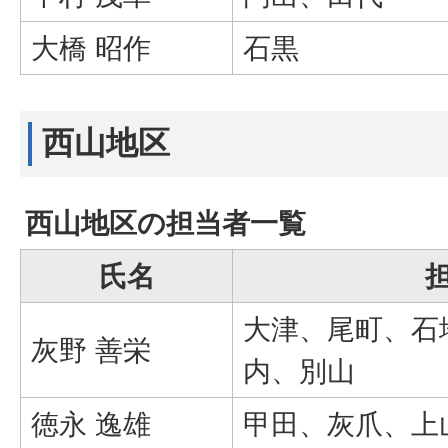
大橋 昭作
石黒
西山地区
西山地区の担当者一覧
氏名
大津、尾町、石
灰野 善栄
内、別山
徳永 逸雄
甲田、灰爪、上