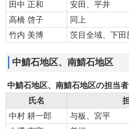
田中 正和
安田、平井
高橋 啓子
同上
竹内 美博
茨目全域、下田
中鯖石地区、南鯖石地区
中鯖石地区、南鯖石地区の担当者
氏名
中村 耕一郎
与板、宮平