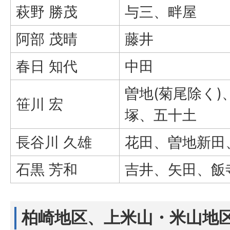
萩野 勝茂
与三、畔屋
阿部 茂晴
藤井
春日 知代
中田
曽地(菊尾除く
笹川 宏
塚、五十土
長谷川 久雄
花田、曽地新田、
石黒 芳和
吉井、矢田、飯
柏崎地区、上米山・米山地