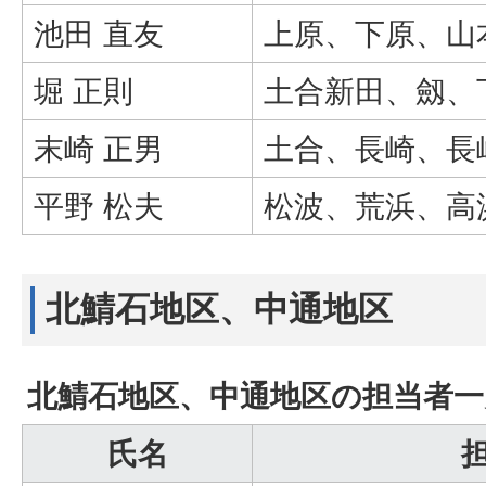
池田 直友
上原、下原、山
堀 正則
土合新田、劔、
末崎 正男
土合、長崎、長
平野 松夫
松波、荒浜、高
北鯖石地区、中通地区
北鯖石地区、中通地区の担当者一
氏名