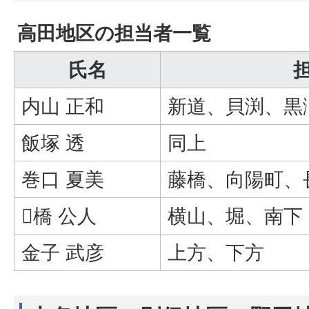
高田地区の担当者一覧
氏名
内山 正和
新道、貝渕、黒
飯塚 透
同上
巻口 夏美
藤橋、向陽町、
橋 公人
横山、堀、南下
金子 武彦
上方、下方