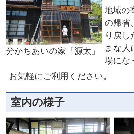
地域の
の帰省
り戻し
まな人
分かちあいの家「源太」
場にな
お気軽にご利用ください。
室内の様子