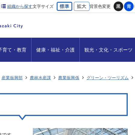
組織から探す
文字サイズ
背景色変更
子育て・教育
健康・福祉・介護
観光・文化・スポーツ
産業振興部
農林水産課
農業振興係
グリーン・ツーリズム
験です。