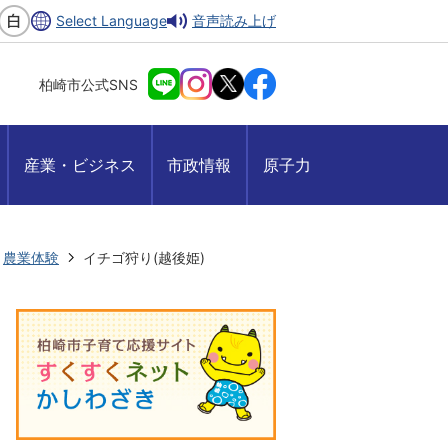
Select Language
音声読み上げ
柏崎市公式SNS
産業・ビジネス
市政情報
原子力
農業体験
イチゴ狩り(越後姫)