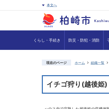
本文へ
くらし・手続き
防災・防犯・消防
現在のページ
ホーム
組織一覧
イチゴ狩り(越後姫)
ハウス内で完熟した越後姫の収穫体