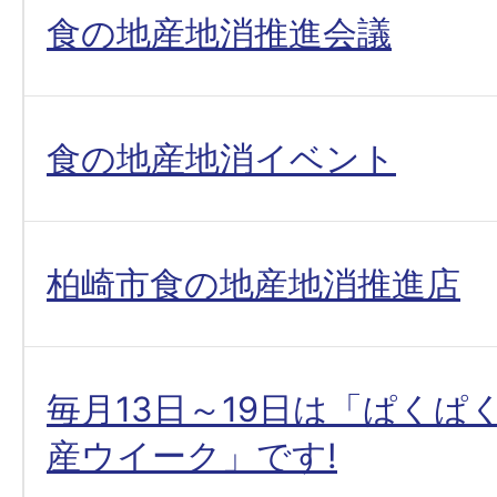
食の地産地消推進会議
食の地産地消イベント
柏崎市食の地産地消推進店
毎月13日～19日は「ぱくぱ
産ウイーク」です!