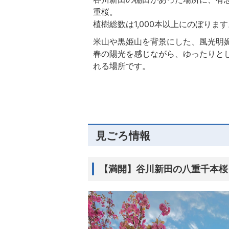
重桜。
植樹総数は1,000本以上にのぼります
米山や黒姫山を背景にした、風光明
春の陽光を感じながら、ゆったりと
れる場所です。
見ごろ情報
【満開】谷川新田の八重千本桜（