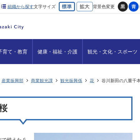
組織から探す
文字サイズ
背景色変更
子育て・教育
健康・福祉・介護
観光・文化・スポーツ
産業振興部
商業観光課
観光振興係
花
谷川新田の八重千
桜
志で植えた八