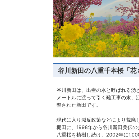
谷川新田の八重千本桜「花
谷川新田は、出壷の水と呼ばれる湧
メートルに渡って引く難工事の末、
墾された新田です。
現代に入り減反政策などにより荒廃
棚田に、1998年から谷川新田美伝
八重桜を植樹し続け、2002年に1,0