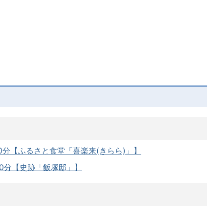
0分【ふるさと食堂「喜楽来(きらら)」】
0分【史跡「飯塚邸」】