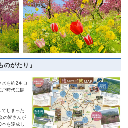
ものがたり」
き水を約2キロ
江戸時代に開
してしまった
の会の皆さんが
00本を達成し