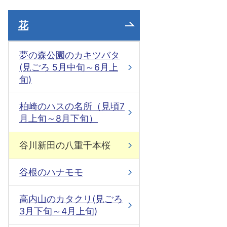
花
夢の森公園のカキツバタ
(見ごろ 5月中旬～6月上
旬)
柏崎のハスの名所（見頃7
月上旬～8月下旬）
谷川新田の八重千本桜
谷根のハナモモ
高内山のカタクリ(見ごろ
3月下旬～4月上旬)