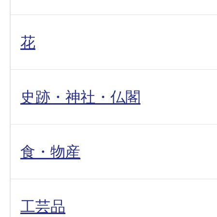
花
史跡・神社・仏閣
食・物産
工芸品