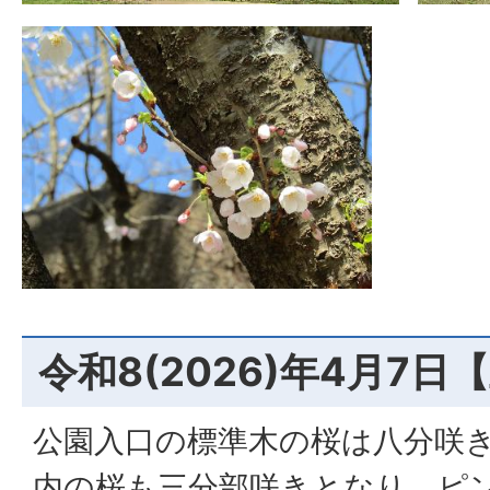
令和8(2026)年4月7
公園入口の標準木の桜は八分咲
内の桜も三分部咲きとなり、ピ