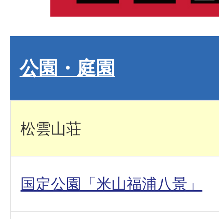
公園・庭園
松雲山荘
国定公園「米山福浦八景」