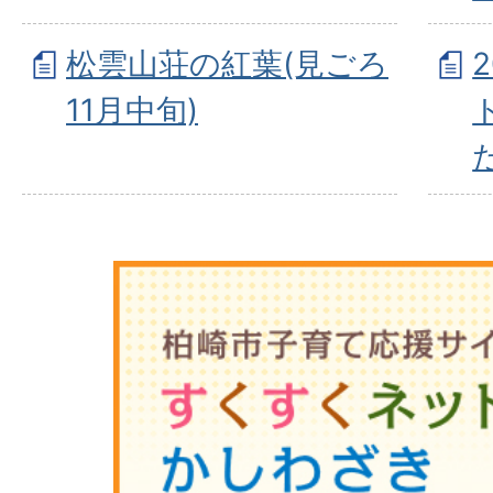
松雲山荘の紅葉(見ごろ
11月中旬)