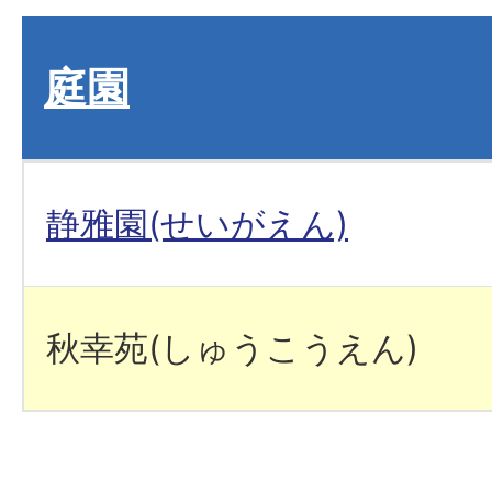
庭園
静雅園(せいがえん)
秋幸苑(しゅうこうえん)