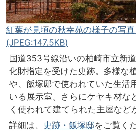
紅葉が見頃の秋幸苑の様子の写真
(JPEG:147.5KB)
国道353号線沿いの柏崎市立新
化財指定を受けた史跡。多様な
や、飯塚邸で使われていた生活
いる展示室、さらにケヤキ材な
く使われて建てられた主屋など
詳細は、
史跡・飯塚邸
をご覧く