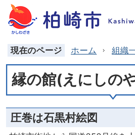
現在のページ
ホーム
組織
縁の館(えにしのや
圧巻は石黒村絵図