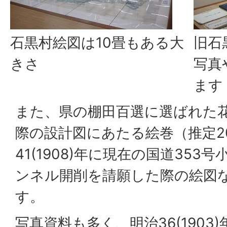
石黒村絵図は10畳もある大
旧石
きさ
写真
ます
また、県の棚田百選に選ばれた
際の設計図にあたる絵巻（推定2
41(1908)年に現在の国道35
ンネル開削を請願した際の絵図
す。
写真資料も多く、明治36(1903