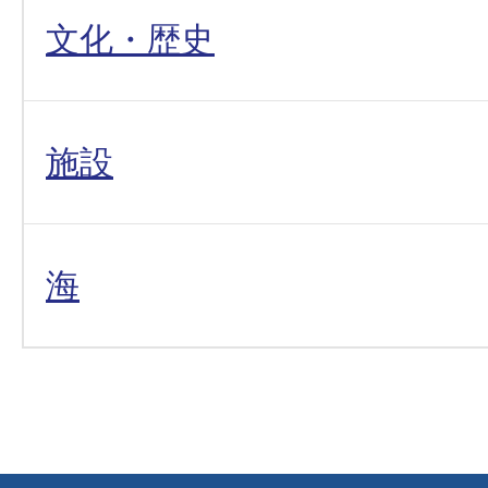
文化・歴史
施設
海