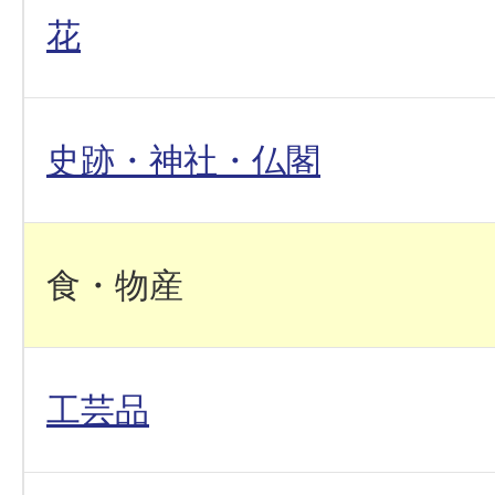
花
史跡・神社・仏閣
食・物産
工芸品