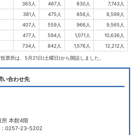
363人
467人
830人
7,743人
381人
475人
856人
8,599人
407人
559人
966人
9,565人
477人
594人
1,071人
10,636人
734人
842人
1,576人
12,212人
投票所は、5月21日(土曜日)から開設しました。
問い合わせ先
所 本館4階
0257-23-5202