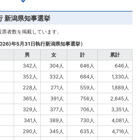
執行 新潟県知事選挙
投票者数を掲載しています。
026)年5月31日執行新潟県知事選挙）
男
女
計
累計
342人
304人
646人
646人
352人
332人
684人
1,330人
228人
271人
559人
1,889人
365人
391人
756人
2,645人
329人
377人
706人
3,351人
341人
389人
730人
4,081人
290人
345人
635人
4,716人