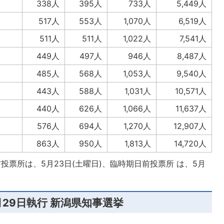
338人
395人
733人
5,449人
517人
553人
1,070人
6,519人
511人
511人
1,022人
7,541人
449人
497人
946人
8,487人
485人
568人
1,053人
9,540人
443人
588人
1,031人
10,571人
440人
626人
1,066人
11,637人
576人
694人
1,270人
12,907人
863人
950人
1,813人
14,720人
投票所は、5月23日(土曜日)、臨時期日前投票所 は、5月
5月29日執行 新潟県知事選挙